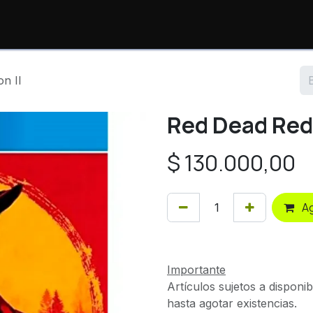
io
Productos
Consulta de Órdenes
Sopor
n II
Red Dead Red
$
130.000,00
Ag
Importante
Artículos sujetos a disponib
hasta agotar existencias.