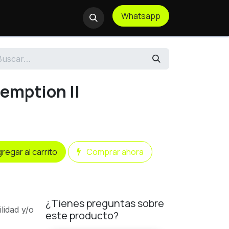
Whatsapp
te Remoto
emption II
regar al carrito
Comprar ahora
¿Tienes preguntas sobre
ilidad y/o
este producto?