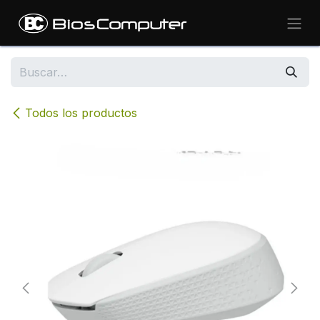
Ir al contenido
Todos los productos