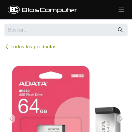
Ir al contenido
Todos los productos