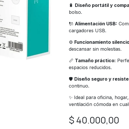
🔋
Diseño portátil y comp
bolso.
🔌
Alimentación USB:
Comp
cargadores USB.
⚙️
Funcionamiento silenci
descansar sin molestias.
📏
Tamaño práctico:
Perfe
espacios reducidos.
🛡️
Diseño seguro y resiste
continuo.
✨ Ideal para oficina, hogar
ventilación cómoda en cual
$
40.000,00