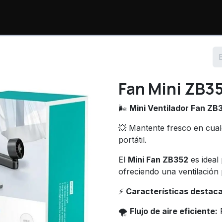
io
Productos
Consulta de Órdenes
Sopor
Fan Mini ZB3
🌬️
Mini Ventilador Fan ZB
💥 Mantente fresco en cual
portátil.
El
Mini Fan ZB352
es ideal 
ofreciendo una ventilación p
⚡
Características destac
🌪️
Flujo de aire eficiente:
R