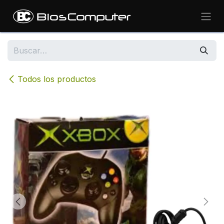
Ir al contenido
Todos los productos