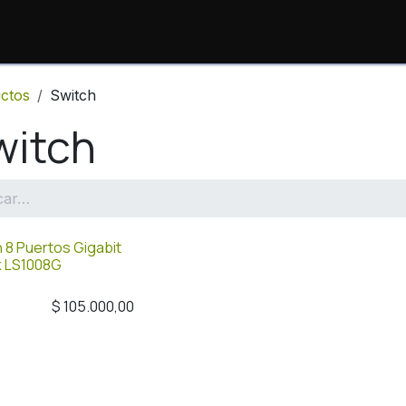
io
Productos
Consulta de Órdenes
Sopor
ctos
Switch
witch
 8 Puertos Gigabit
k LS1008G
$
105.000,00