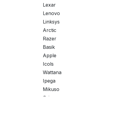
Lexar
Lenovo
Linksys
Arctic
Razer
Basik
Apple
Icols
Wattana
Ipega
Mikuso
Orico
Ezviz
Rango de precio