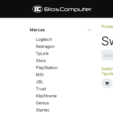
Ir al contenido
Inic
Produ
Marcas
S
Logitech
Redragon
TpLink
Xbox
PlayStation
Switch
TpLin
MSI
JBL
Trust
KlipXtreme
Genius
Startec