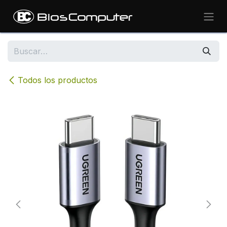
Ir al contenido
Todos los productos