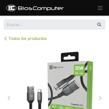
Ir al contenido
Todos los productos