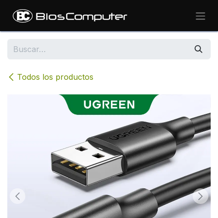
Ir al contenido
Todos los productos