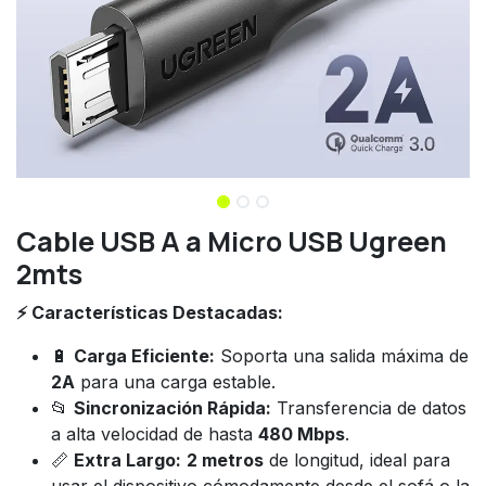
Cable USB A a Micro USB Ugreen
2mts
⚡ Características Destacadas:
🔋
Carga Eficiente:
Soporta una salida máxima de
2A
para una carga estable.
📂
Sincronización Rápida:
Transferencia de datos
a alta velocidad de hasta
480 Mbps
.
📏
Extra Largo:
2 metros
de longitud, ideal para
usar el dispositivo cómodamente desde el sofá o la