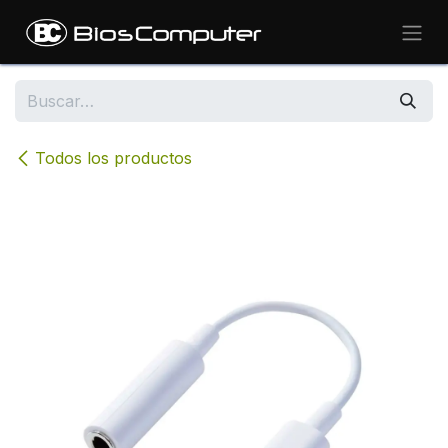
Ir al contenido
Todos los productos