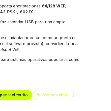
porta encriptaciones
64/128 WEP,
A2-PSK
y
802.1X
.
rfaz estándar USB para una amplia
ue el adaptador actúe como un punto de
n del software provisto), convirtiendo una
otspot
WiFi.
para sistemas operativos populares como
regar al carrito
Comprar ahora