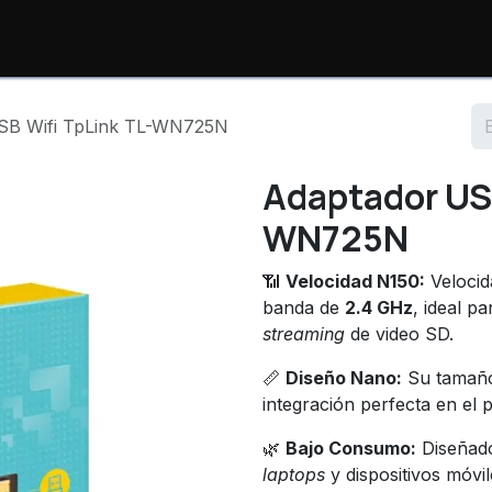
io
Productos
Consulta de Órdenes
Sopor
SB Wifi TpLink TL-WN725N
Adaptador USB
WN725N
📶
Velocidad N150:
Velocid
banda de
2.4 GHz
, ideal p
streaming
de video SD.
📏
Diseño Nano:
Su tamaño
integración perfecta en el 
🌿
Bajo Consumo:
Diseñado
laptops
y dispositivos móvil