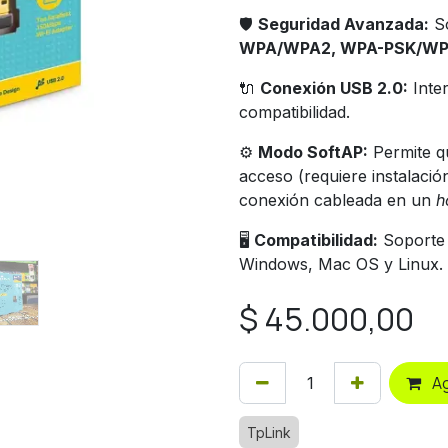
🛡️
Seguridad Avanzada:
So
WPA/WPA2, WPA-PSK/WP
🔌
Conexión USB 2.0:
Inte
compatibilidad.
⚙️
Modo SoftAP:
Permite q
acceso (requiere instalació
conexión cableada en un
h
🖥️
Compatibilidad:
Soporte 
Windows, Mac OS y Linux.
$
45.000,00
Ag
TpLink